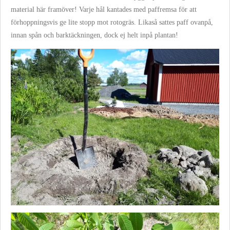
material här framöver! Varje hål kantades med paffremsa för att
förhoppningsvis ge lite stopp mot rotogräs. Likaså sattes paff ovanpå,
innan spån och barktäckningen, dock ej helt inpå plantan!