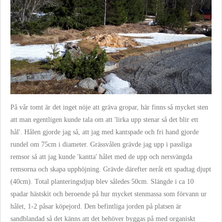
På vår tomt är det inget nöje att gräva gropar, här finns så mycket sten
att man egentligen kunde tala om att 'lirka upp stenar så det blir ett
hål'.
Hålen gjorde jag så, att jag med kantspade och fri hand gjorde
rundel om 75cm i diameter. Grässvålen grävde jag upp i passliga
remsor så att jag kunde 'kantta' hålet med de upp och nersvängda
remsorna och skapa upphöjning. Grävde därefter neråt ett spadtag djupt
(40cm). Total planteringsdjup blev således 50cm. Slängde i ca 10
spadar hästskit och beroende på hur mycket stenmassa som förvann ur
hålet, 1-2 påsar köpejord. Den befintliga jorden på platsen är
sandblandad så det känns att det behöver byggas på med organiskt