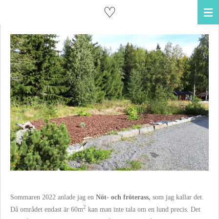
♡
Skip
to
main
content
Sommaren 2022 anlade jag en
Nöt- och fröterass,
som jag kallar det.
2
Då området endast är 60
m
kan man inte tala om en lund precis. Det