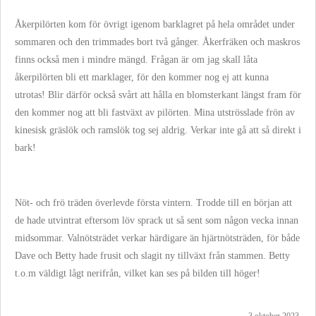
Åkerpilörten kom för övrigt igenom barklagret på hela området under
sommaren och den trimmades bort två gånger. Åkerfräken och maskros
finns också men i mindre mängd. Frågan är om jag skall låta
åkerpilörten bli ett marklager, för den kommer nog ej att kunna
utrotas! Blir därför också svårt att hålla en blomsterkant längst fram för
den kommer nog att bli fastväxt av pilörten. Mina utströsslade frön av
kinesisk gräslök och ramslök tog sej aldrig. Verkar inte gå att så direkt i
bark!
Nöt- och frö träden överlevde första vintern. Trodde till en början att
de hade utvintrat eftersom löv sprack ut så sent som någon vecka innan
midsommar. Valnötsträdet verkar härdigare än hjärtnötsträden, för både
Dave och Betty hade frusit och slagit ny tillväxt från stammen. Betty
t.o.m väldigt lågt nerifrån, vilket kan ses på bilden till höger!