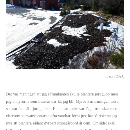
3 april 2023.
Det var meningen att jag i framkanten skulle plantera jordgubb men
p.g.a myrorna som huserar där lät jag bli. Myror kan nämligen torra
somrar äta hål i jordgubbar. En annan tanke var låga rosbuskar men
eftersom vitsvanshjortarna ofta vandrar förbi just här så riskerar jag
inte att plantera sådant dyrbart smörgåsbord åt dem. Området skall