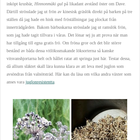
inköpt krusbär,
Hinnonmäki
gul
på likadant avstånd öster om Dave.
Därtill strösslade jag ut frön av
kinesisk gräslök
direkt på barken på tre
ställen då jag hade en hink med fröställningar jag plockat från
innerträdgården. Bakom bärbuskarna strösslade jag ut
ramslök
frön,
som jag hade tagit tillvara i våras. Det lönar sej ju att prova när man
har tillgång till egna gratis frö. Om fröna gror och det blir större
bestånd av båda dessa vitlökssmakande löksorterna så kanske
vitsvanshjortarna helt och hållet ratar att springa just här. Testar dessa,
då allium släktet skall lära kunna klara av att leva med juglon som
avsöndras från valnötsträd. Här kan du läsa om vilka andra växter som
anses vara
juglonresistentta
.