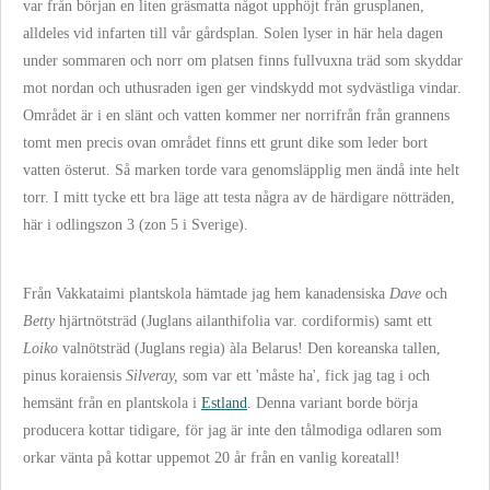
var från början
en liten gräsmatta något upphöjt från grusplanen,
alldeles vid
infarten till vår gårdsplan. Solen lyser in här hela dagen
under sommaren och norr om platsen finns fullvuxna träd som skyddar
mot nordan och uthusraden igen ger vindskydd mot sydvästliga vindar.
Området är i en slänt och vatten kommer ner norrifrån från grannens
tomt men precis ovan området finns ett grunt dike som leder bort
vatten österut. Så marken torde vara genomsläpplig men ändå inte helt
torr. I mitt tycke ett bra läge att testa några av de härdigare nötträden,
här i odlingszon 3 (zon 5 i Sverige).
Från Vakkataimi plantskola hämtade jag hem kanadensiska
Dave
och
Betty
hjärtnötsträd (Juglans ailanthifolia var. cordiformis) samt ett
Loiko
valnötsträd (Juglans regia) àla Belarus! Den koreanska tallen,
pinus koraiensis
Silveray,
som var ett 'måste ha', fick jag tag i och
hemsänt från en plantskola i
Estland
. Denna variant borde börja
producera kottar tidigare, för jag är inte den tålmodiga odlaren som
orkar vänta på kottar uppemot 20 år från en vanlig koreatall!