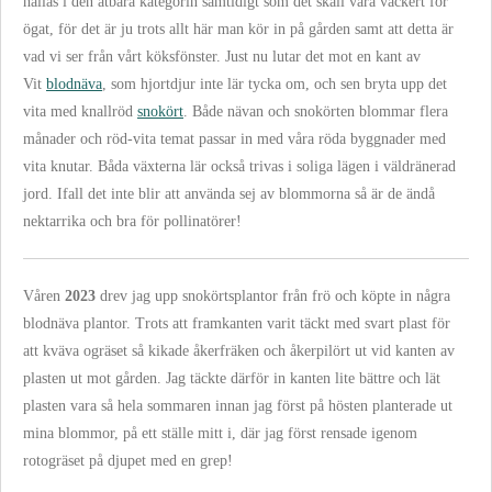
hållas i den ätbara kategorin samtidigt som det skall vara vackert för
ögat, för det är ju trots allt här man kör in på gården samt att detta är
vad vi ser från vårt köksfönster. Just nu lutar det mot en kant av
Vit
blodnäva
, som hjortdjur inte lär tycka om, och sen bryta upp det
vita med knallröd
snokört
. Både nävan och snokörten blommar flera
månader och röd-vita temat passar in med våra röda byggnader med
vita knutar. Båda växterna lär också trivas i soliga lägen i väldränerad
jord. Ifall det inte blir att använda sej av blommorna så är de ändå
nektarrika och bra för pollinatörer!
Våren
2023
drev jag upp snokörtsplantor från frö och köpte in några
blodnäva plantor. Trots att framkanten varit täckt med svart plast för
att kväva ogräset så kikade åkerfräken och åkerpilört ut vid kanten av
plasten ut mot gården. Jag täckte därför in kanten lite bättre och lät
plasten vara så hela sommaren innan jag först på hösten planterade ut
mina blommor, på ett ställe mitt i, där jag först rensade igenom
rotogräset på djupet med en grep!