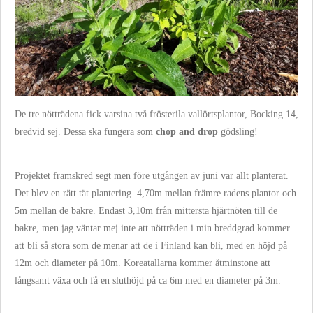
De tre nötträdena fick varsina två frösterila vallörtsplantor, Bocking 14,
bredvid sej. Dessa ska fungera som
chop and drop
gödsling!
Projektet framskred segt men före utgången av juni var allt planterat.
Det blev en rätt tät plantering. 4,70m mellan främre radens plantor och
5m mellan de bakre. Endast 3,10m från mittersta hjärtnöten till de
bakre, men jag väntar mej inte att nötträden i min breddgrad kommer
att bli så stora som de menar att de i Finland kan bli, med en höjd på
12m och diameter på 10m. Koreatallarna kommer åtminstone att
långsamt växa och få en sluthöjd på ca 6m med en diameter på 3m.