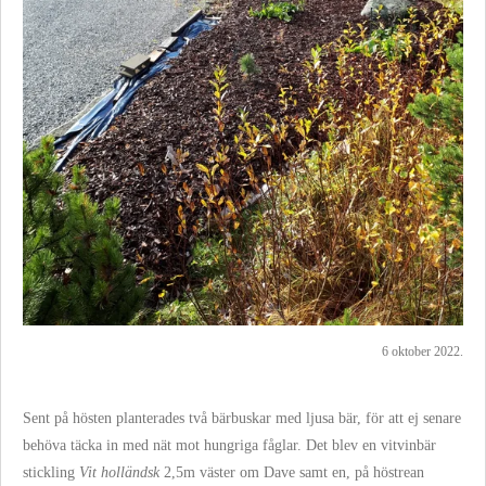
6 oktober 2022.
Sent på hösten planterades två bärbuskar med ljusa bär, för att ej senare
behöva täcka in med nät mot hungriga fåglar. Det blev en vitvinbär
stickling
Vit holländsk
2,5m väster om Dave samt en, på höstrean