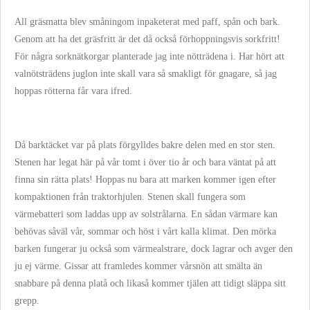
All gräsmatta blev småningom inpaketerat med paff, spån och bark.
Genom att ha det gräsfritt är det då också förhoppningsvis sorkfritt!
För några sorknätkorgar planterade jag inte nötträdena i. Har hört att
valnötsträdens juglon inte skall vara så smakligt för gnagare, så jag
hoppas rötterna får vara ifred.
Då barktäcket var på plats förgylldes bakre delen med en stor sten.
Stenen har legat här på vår tomt i över tio år och bara väntat på att
finna sin rätta plats! Hoppas nu bara att marken kommer igen efter
kompaktionen från traktorhjulen. Stenen skall fungera som
värmebatteri som laddas upp av solstrålarna. En sådan värmare kan
behövas såväl vår, sommar och höst i vårt kalla klimat. Den mörka
barken fungerar ju också som värmealstrare, dock lagrar och avger den
ju ej värme. Gissar att framledes kommer vårsnön att smälta än
snabbare på denna platå och likaså kommer tjälen att tidigt släppa sitt
grepp.