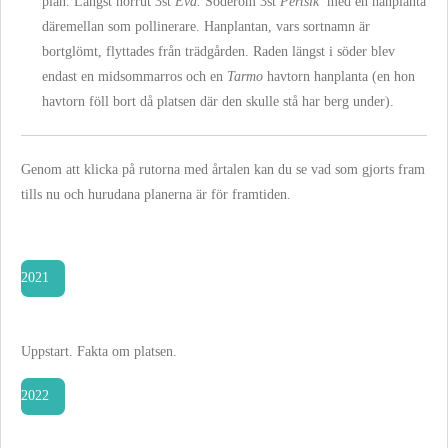
plan. Längst norrut 3st
Eva.
Söderom 3st
Pertsik
med en hanplanta
däremellan som pollinerare. Hanplantan, vars sortnamn är
bortglömt, flyttades från trädgården. Raden längst i söder blev
endast en midsommarros och en
Tarmo
havtorn hanplanta (en hon
havtorn föll bort då platsen där den skulle stå har berg under).
Genom att klicka på rutorna med årtalen kan du se vad som gjorts fram
tills nu och hurudana planerna är för framtiden.
2021
Uppstart. Fakta om platsen.
2022