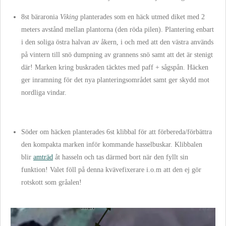
8st bäraronia
Viking
planterades som en häck utmed diket med 2
meters avstånd mellan plantorna (den röda pilen). Plantering enbart
i den soliga östra halvan av åkern, i och med att den västra används
på vintern till snö dumpning av grannens snö samt att det är stenigt
där! Marken kring buskraden täcktes med paff + sågspån. Häcken
ger inramning för det nya planteringsområdet samt ger skydd mot
nordliga vindar.
Söder om häcken planterades 6st klibbal för att förbereda/förbättra
den kompakta marken inför kommande hasselbuskar. Klibbalen
blir
amträd
åt hasseln och tas därmed bort när den fyllt sin
funktion! Valet föll på denna kvävefixerare i.o.m att den ej gör
rotskott som gråalen!